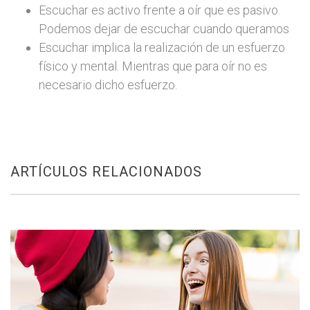
Escuchar es activo frente a oír que es pasivo.
Podemos dejar de escuchar cuando queramos
Escuchar implica la realización de un esfuerzo
físico y mental. Mientras que para oír no es
necesario dicho esfuerzo.
ARTÍCULOS RELACIONADOS