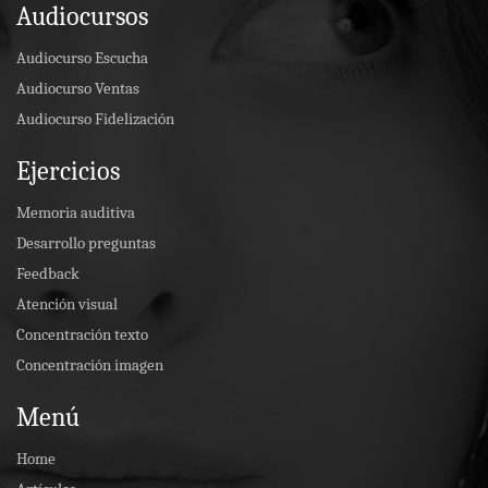
Audiocursos
Audiocurso Escucha
Audiocurso Ventas
Audiocurso Fidelización
Ejercicios
Memoria auditiva
Desarrollo preguntas
Feedback
Atención visual
Concentración texto
Concentración imagen
Menú
Home