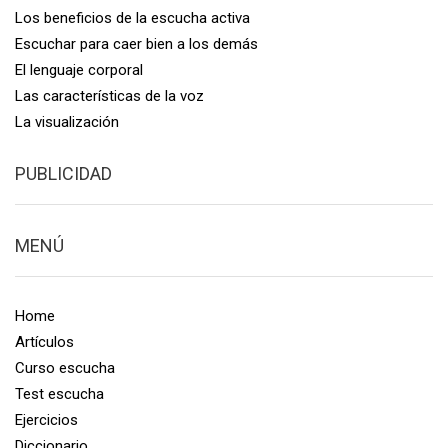
Los beneficios de la escucha activa
Escuchar para caer bien a los demás
El lenguaje corporal
Las características de la voz
La visualización
PUBLICIDAD
MENÚ
Home
Artículos
Curso escucha
Test escucha
Ejercicios
Diccionario