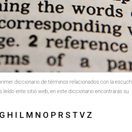
rimer diccionario de términos relacionados con la escuch
 leído ente sitio web, en este diccionario encontrarás su
G
H
I
L
M
N
O
P
R
S
T
V
Z