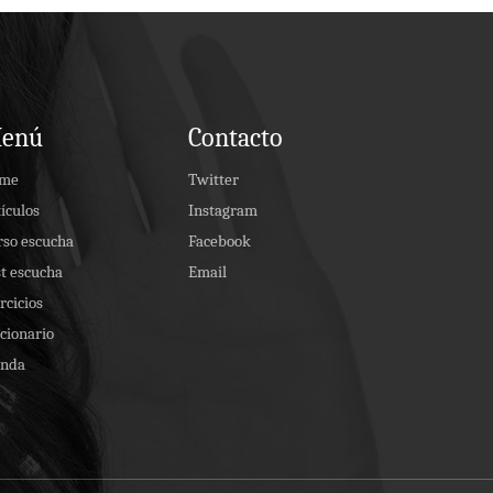
enú
Contacto
me
Twitter
ículos
Instagram
rso escucha
Facebook
t escucha
Email
rcicios
cionario
enda