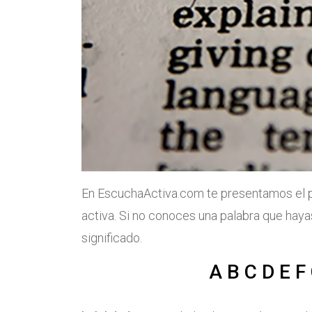
En EscuchaActiva.com te presentamos el p
activa. Si no conoces una palabra que hayas
significado.
A
B
C
D
E
F